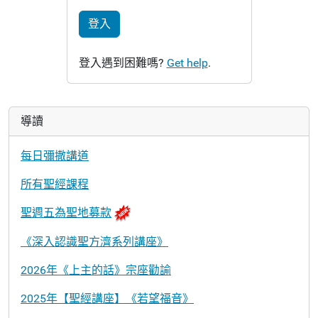
登入
登入遇到困難嗎?
Get help
.
導讀
每日彌撒講道
所有聖經課程
聖週五為聖地募款
《深入認識聖方濟系列講座》
2026年《上主的話》宗座勸諭
2025年【聖經講座】《若望福音》