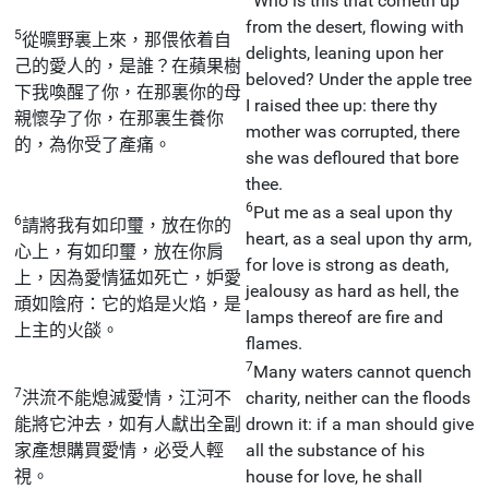
Who is this that cometh up
from the desert, flowing with
5
從曠野裏上來，那偎依着自
delights, leaning upon her
己的愛人的，是誰？在蘋果樹
beloved? Under the apple tree
下我喚醒了你，在那裏你的母
I raised thee up: there thy
親懷孕了你，在那裏生養你
mother was corrupted, there
的，為你受了產痛。
she was defloured that bore
thee.
6
Put me as a seal upon thy
6
請將我有如印璽，放在你的
heart, as a seal upon thy arm,
心上，有如印璽，放在你肩
for love is strong as death,
上，因為愛情猛如死亡，妒愛
jealousy as hard as hell, the
頑如陰府：它的焰是火焰，是
lamps thereof are fire and
上主的火燄。
flames.
7
Many waters cannot quench
7
洪流不能熄滅愛情，江河不
charity, neither can the floods
能將它沖去，如有人獻出全副
drown it: if a man should give
家產想購買愛情，必受人輕
all the substance of his
視。
house for love, he shall