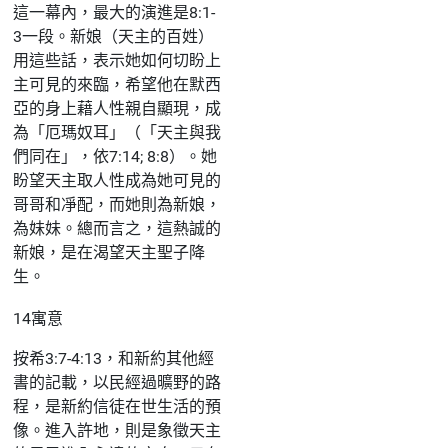
這一幕內，最大的演進是8:1-
3一段。新娘（天主的百姓）
用這些話，表示她如何切盼上
主可見的來臨，希望他在默西
亞的身上藉人性親自顯現，成
為「厄瑪奴耳」（「天主與我
們同在」，依7:14; 8:8）。她
盼望天主取人性成為她可見的
哥哥和凈配，而她則為新娘，
為妹妹。總而言之，這熱誠的
新娘，是在渴望天主聖子降
生。
14寓意
按希3:7-4:13，和新約其他經
書的記載，以民經過曠野的路
程，是新約信徒在世生活的預
像。進入許地，則是象徵天主