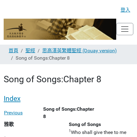
登入
首頁
聖經
思高漢英繁體聖經 (Douay version)
Song of Songs:Chapter 8
Song of Songs:Chapter 8
Index
Song of Songs:Chapter
Previous
8
雅歌
Song of Songs
1
Who shall give thee to me