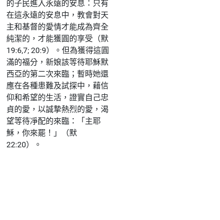
的子民進入永遠的安息：只有
在這永遠的安息中，教會對天
主和基督的愛情才能成為齊全
純潔的，才能獲圓的享受（默
19:6,7; 20:9）。但為獲得這圓
滿的福分，新娘該等待耶穌默
西亞的第二次來臨；暫時她還
應在各種患難及試探中，藉信
仰和希望的生活，證實自己忠
貞的愛，以誠摯熱烈的愛，渴
望等待凈配的來臨：「主耶
穌，你來罷！」（默
22:20）。