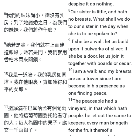
despise it as nothing.
8
Our sister is little, and hath
8
我們的妹妹尚小，還沒有乳
no breasts. What shall we do
房；到了她議婚之日，為我們
to our sister in the day when
的妹妹，我們將作什麼？
she is to be spoken to?
9
If she be a wall: let us build
9
她若是牆，我們就在上面建
upon it bulwarks of silver: if
造銀垛；她若是門，我們就用
she be a door, let us join it
香柏木閂來關鎖。
together with boards or cedar.
10
I am a wall: and my breasts
10
我是一道牆，我的乳房如同
are as a tower since I am
塔。我在他眼裏，實如獲得和
become in his presence as
平的女郎。
one finding peace.
11
The peaceable had a
11
撒羅滿在巴耳哈孟有個葡萄
vineyard, in that which hath
園，他將這葡萄園委托給看守
people: he let out the same to
的人；每人為園中的果子，應
keepers, every man bringeth
交一千兩銀子。
for the fruit thereof a