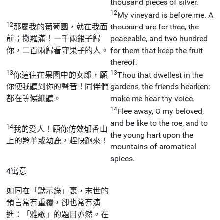
thousand pieces of silver.
12
My vineyard is before me. A
12
那屬我的葡萄園，就在我面
thousand are for thee, the
前；撒羅滿！一千兩銀子歸
peaceable, and two hundred
你，二百兩歸看守果子的人。
for them that keep the fruit
thereof.
13
13
你這住在果園中的女郎，願
Thou that dwellest in the
你使我聽到你的聲音！同伴們
gardens, the friends hearken:
都在等候細聽。
make me hear thy voice.
14
Flee away, O my beloved,
and be like to the roe, and to
14
我的愛人！願你仿效郁香山
the young hart upon the
上的羚羊或幼鹿，趕快跑來！
mountains of aromatical
spices.
4寓意
如同在「默示錄」裏，末世的
預言常有重覆，卻也常有演
進：「雅歌」的題目亦然。在