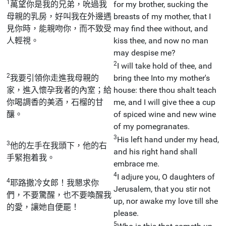
1
萬望你是我的兄弟，吮過我
for my brother, sucking the
母親的乳房，好叫我在外邊遇
breasts of my mother, that I
見你時，能親吻你，而不致受
may find thee without, and
人輕視。
kiss thee, and now no man
may despise me?
2
I will take hold of thee, and
2
我要引領你走進我母親的
bring thee Into my mother's
家，進入懷孕我者的內室；給
house: there thou shalt teach
你喝調香的美酒，石榴的甘
me, and I will give thee a cup
釀。
of spiced wine and new wine
of my pomegranates.
3
His left hand under my head,
3
他的左手在我頭下，他的右
and his right hand shall
手緊抱着我。
embrace me.
4
I adjure you, O daughters of
4
耶路撒冷女郎！我懇求你
Jerusalem, that you stir not
們，不要驚醒，也不要喚醒我
up, nor awake my love till she
的愛，讓她自便罷！
please.
5