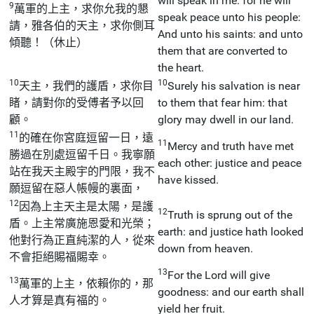
will speak in me: for he will
9
萬軍的上主，求你允我的懇
speak peace unto his people:
請，雅各伯的天主，求你側耳
And unto his saints: and unto
傾聽！（休止）
them that are converted to
the heart.
10
10
天主，我們的護盾，求你目
Surely his salvation is near
睹，請對你的受傅者予以回
to them that fear him: that
顧。
glory may dwell in our land.
11
的確在你宮庭逗留一日，遠
11
Mercy and truth have met
勝過在別處逗留千日。我寧願
each other: justice and peace
站在我天主殿宇的門限，我不
have kissed.
願逗留在惡人帳幔的裏面，
12
因為上主天主是太陽，是護
12
Truth is sprung out of the
盾。上主常廣施恩愛和光榮；
earth: and justice hath looked
他對行為正直純潔的人，從來
down from heaven.
不會拒絕賜福賜幸。
13
For the Lord will give
13
萬軍的上主，依賴你的，那
goodness: and our earth shall
人才算是真有福的。
yield her fruit.