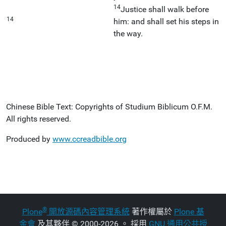
14
Justice shall walk before
14
him: and shall set his steps in
the way.
Chinese Bible Text: Copyrights of Studium Biblicum O.F.M.
All rights reserved.
Produced by
www.ccreadbible.org
®
Plone
開放源碼內容管理系統
著作權屬於
Plone 基
金會
及其夥伴
©
2000-2026 。 採用
GNU 通用公共授