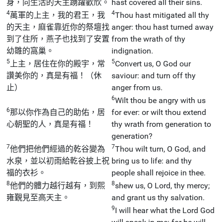
身，向生活的天主踴躍歡欣。
hast covered all their sins.
4
4
萬軍的上主，我的君王，我
Thou hast mitigated all thy
的天主，麻雀靠近你的祭壇找
anger: thou hast turned away
到了住所，燕子也找到了安置
from the wrath of thy
幼雛的窩巢。
indignation.
5
5
上主，居住在你的殿宇，常
Convert us, O God our
讚美你的，真是有福！（休
saviour: and turn off thy
止）
anger from us.
6
Wilt thou be angry with us
6
那以你作為自己的助佑，居
for ever: or wilt thou extend
心朝聖的人，真是有福！
thy wrath from generation to
generation?
7
7
他們把他們經過的乾谷變為
Thou wilt turn, O God, and
水泉，並以初雨給乾谷披上祝
bring us to life: and thy
福的衣衫。
people shall rejoice in thee.
8
8
他們的體力越行越有，到熙
shew us, O Lord, thy mercy;
雍覲見至高天主。
and grant us thy salvation.
9
I will hear what the Lord God