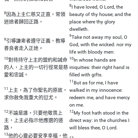
8
I have loved, O Lord, the
8
因為上主仁慈又正直，常領
beauty of thy house; and the
迷途者歸回正路，
place where thy glory
dwelleth.
9
Take not away my soul, O
9
引導謙卑者遵守正義，教導
God, with the wicked: nor my
善良者走入正途。
life with bloody men:
10
10
對待持守上主的盟約和誡命
In whose hands are
的人，上主的一切行徑常是慈
iniquities: their right hand is
愛和忠誠。
filled with gifts.
11
But as for me, I have
11
上主，為了你聖名的原故，
walked in my innocence:
求你赦免我重大的愆尤。
redeem me, and have mercy
on me.
12
12
不論是誰，只要他敬畏上
My foot hath stood in the
主，上主必指示他應選的道
direct way: in the churches I
路，
will bless thee, O Lord.
13
他的心靈必要安享幸福，他
13