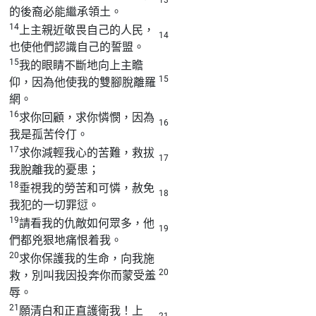
的後裔必能繼承領土。
14
上主親近敬畏自己的人民，
14
也使他們認識自己的誓盟。
15
我的眼睛不斷地向上主瞻
15
仰，因為他使我的雙腳脫離羅
網。
16
求你回顧，求你憐憫，因為
16
我是孤苦伶仃。
17
求你減輕我心的苦難，救拔
17
我脫離我的憂患；
18
垂視我的勞苦和可憐，赦免
18
我犯的一切罪愆。
19
請看我的仇敵如何眾多，他
19
們都兇狠地痛恨着我。
20
求你保護我的生命，向我施
20
救，別叫我因投奔你而蒙受羞
辱。
21
願清白和正直護衛我！上
21