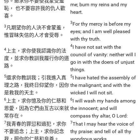
你。懇求你不要使我蒙受羞
me; burn my reins and my
恥， 也不要容許我的仇人歡
heart.
喜。
3
For thy mercy is before my
3
凡期望你的人決不會蒙羞，
eyes; and I am well pleased
惟冒昧失信的人才會受辱。
with thy truth.
4
I have not sat with the
4
上主，求你使我認識你的法
council of vanity: neither will I
度，並求你教訓我履行你的道
go in with the doers of unjust
路。
things.
5
5
還求你教訓我；引我進入真
I have hated the assembly of
理之路，我終日仰望你，因你
the malignant; and with the
是救我的天主。
wicked I will not sit.
6
6
上主，求你憶及你的仁慈和
I will wash my hands among
恩愛，因為它們由亙古以來就
the innocent; and will
常存在。
compass thy altar, O Lord:
7
7
我青春的罪愆和過犯，求你
That I may hear the voice of
不要追念；上主，求你記念
thy praise: and tell of all thy
我，照你的仁慈和良善。
wondrous works.