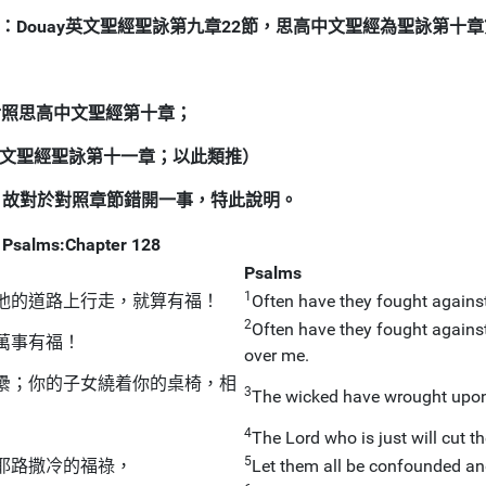
：Douay英文聖經聖詠第九章22節，思高中文聖經為聖詠第十章
請對照思高中文聖經第十章；
中文聖經聖詠第十一章；以此類推）
，故對於對照章節錯開一事，特此說明。
Psalms:Chapter 128
Psalms
1
他的道路上行走，就算有福！
Often have they fought against
2
Often have they fought against
萬事有福！
over me.
纍；你的子女繞着你的桌椅，相
3
The wicked have wrought upon 
4
The Lord who is just will cut t
5
耶路撒冷的福祿，
Let them all be confounded an