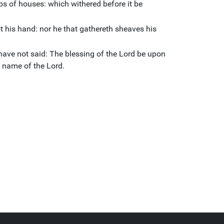
ps of houses: which withered before it be
t his hand: nor he that gathereth sheaves his
ave not said: The blessing of the Lord be upon
 name of the Lord.