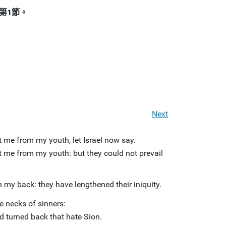
第1節。
Next
 me from my youth, let Israel now say.
 me from my youth: but they could not prevail
my back: they have lengthened their iniquity.
he necks of sinners:
d turned back that hate Sion.