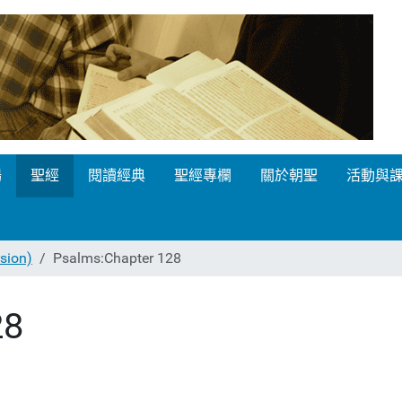
場
聖經
閱讀經典
聖經專欄
關於朝聖
活動與
ion)
Psalms:Chapter 128
28