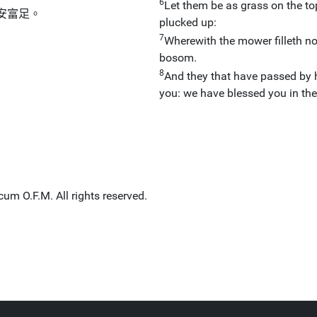
6
Let them be as grass on the to
安富足。
plucked up:
7
Wherewith the mower filleth no
bosom.
8
And they that have passed by h
you: we have blessed you in the
um O.F.M. All rights reserved.