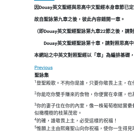
因Douay英文聖經與思高中文聖經本身章節已定
故自聖詠第九章之後，彼此內容錯開一章。
（即Douay英文聖經聖詠第九章22節之後，
Douay英文聖經聖詠第十章，請對照思高
本網站之中英文對照聖經以「章」為編排基礎
Previous
聖詠集
1
登聖殿歌。不拘你是誰，只要你敬畏上主，在
2
你能吃你雙手賺來的食物，你便實在幸運，也
3
你的妻子住在你的內室，像一株葡萄樹結實纍
似橄欖樹的枝葉茂密。
4
的確，誰敬畏上主，必受這樣的祝福！
5
惟願上主由熙雍聖山向你祝福，使你一生得見