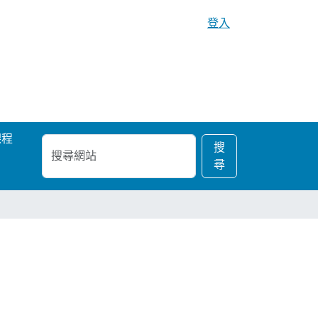
登入
課程
搜
進
搜
尋
階
尋
網
搜
站
尋…