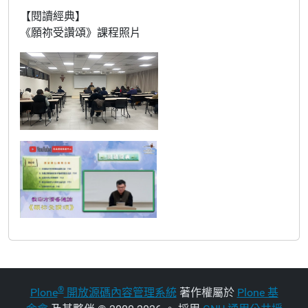
【閱讀經典】
《願祢受讚頌》課程照片
®
Plone
開放源碼內容管理系統
著作權屬於
Plone 基